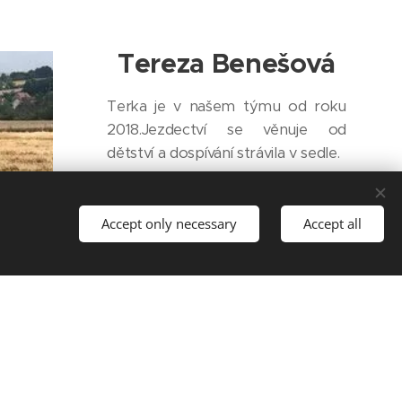
Tereza Benešová
Terka je v našem týmu od roku
2018.Jezdectví se věnuje od
dětství a dospívání strávila v sedle.
Pět let se aktivně věnovala
parkurovému skákání a u koní
Accept only necessary
Accept all
trávila každý den. Má tedy
zkušenosti jak se samotným
ježděním, tak s péčí o koně.
Po ukončení gymnázia začala
studovat jazzovou hudbu na
ová
konzervatoři v Praze, a tak se
musela od koní vzdálit.