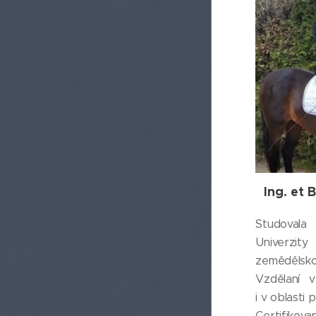
Ing. et 
Studovala
Univerzi
zemědělsk
Vzdělaní 
i v oblasti 
Certifik