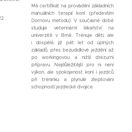
Má certifikát na provádění základních
manuálních terapií koní (především
22.
Dornovu metodu). V současné době
studuje veterinární lékařství na
univerzitě v Brně. Trénuje děti, ale
i dospělé, již pět let od úplných
základů, přes bezudidlové ježdění až
po workingovou a nižší drezurní
přípravu. Nejdůležitější pro ni není
výkon, ale spokojenost koní i jezdců
při tréninku a plynulé zlepšování
schopností jezdecké dvojice.