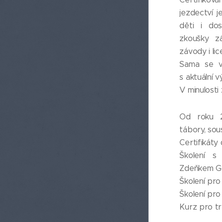
jezdectví j
děti i do
zkoušky zá
závody i lic
Sama se v
s aktuální v
V minulosti 
Od roku 2
tábory, sou
Certifikáty 
Školení s
Zdeňkem Go
Školení pro
Školení pro
Kurz pro tr