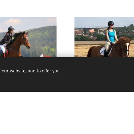
 our website, and to offer you
Lenka
a Krajdlová
Weinfurtner
našem týmu od roku 2021.