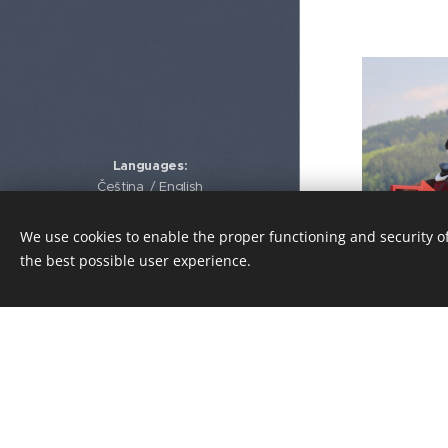
Languages
Čeština
English
Tel.
:
+420 792 313 195
We use cookies to enable the proper functioning and security of
info@jkagira.cz
E - mail:
the best possible user experience.
Cookies
Ann
Anna je v 