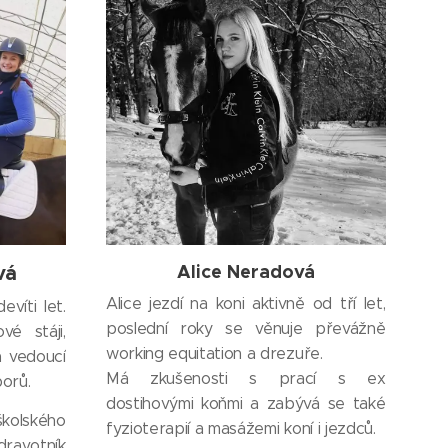
vá
Alice Neradová
Alice jezdí na koni aktivně od tří let,
víti let.
poslední roky se věnuje převážně
vé stáji,
working equitation a drezuře.
a vedoucí
Má zkušenosti s prací s ex
borů.
dostihovými koňmi a zabývá se také
školského
fyzioterapií a masážemi koní i jezdců.
ravotník