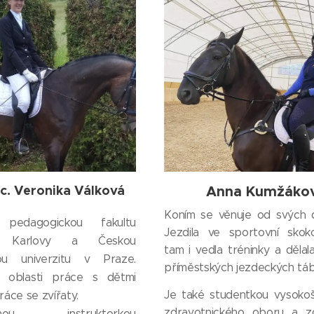
Bc. Veronika Válková
Anna Kumžáko
Koním se věnuje od svých de
 pedagogickou fakultu
Jezdila ve sportovní skoko
ty Karlovy a Českou
tam i vedla tréninky a dělal
ou univerzitu v Praze.
příměstských jezdeckých tá
v oblasti práce s dětmi
Je také studentkou vysoko
práce se zvířaty.
zdravotnického oboru a zd
ovanou instruktorkou