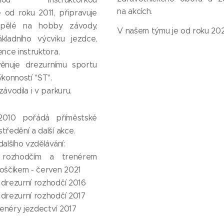
na akcích.
e od roku 2011, připravuje
spělé na hobby závody,
V našem týmu je od roku 20
kladního výcviku jezdce,
ence instruktora.
ěnuje drezurnímu sportu
ýkonností "ST".
závodila i v parkuru.
010 pořádá příměstské
středění a další akce.
dalšího vzdělávání:
 rozhodčím a trenérem
ščíkem - červen 2021
 drezurní rozhodčí 2016
 drezurní rozhodčí 2017
enéry jezdectví 2017