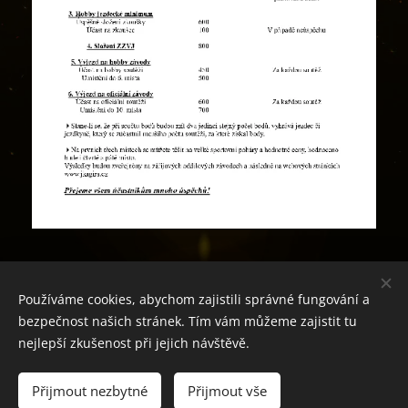
Používáme cookies, abychom zajistili správné fungování a
Tel.
:
+420 792 313 195
bezpečnost našich stránek. Tím vám můžeme zajistit tu
info@jkagira.cz
E - mail:
Cookies
nejlepší zkušenost při jejich návštěvě.
Jazyky
Přijmout nezbytné
Přijmout vše
Čeština
English