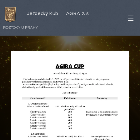
Jezdecký klub AGIRA, z. s.
ROZTOKY U PRAHY