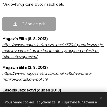
"Jak ovlivňují koně život našich dětí."
Článek *.pdf
Magazín Elita (8. 8. 2013)
https://www.magazinelita.cz/clanek/5204-paradrezura-je-
motivovana-laskou-ke-konim-ale-vykoupena-bolesti-a-
take-sebezaprenim/
Magazín Elita (2. 8. 2013)
https://www.magazinelita.cz/clanek/5192-veronika-
fronkova-kraska-v-polich
/
Časopis Jezdectví (duben 2013)
"Jak správně obsednout koně" – spoluautorka Veronika
Používáme cookies, abychom zajistili správné fungování a
Froňková