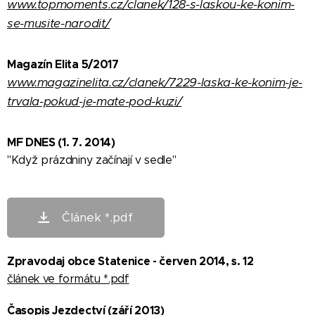
www.topmoments.cz/clanek/128-s-laskou-ke-konim-
se-musite-narodit/
Magazín Elita 5/2017
www.magazinelita.cz/clanek/7229-laska-ke-konim-je-
trvala-pokud-je-mate-pod-kuzi/
MF DNES (1. 7. 2014)
"Když prázdniny začínají v sedle"
Článek *.pdf
Zpravodaj obce Statenice - červen 2014, s. 12
článek ve formátu *.pdf
Časopis Jezdectví (září 2013)