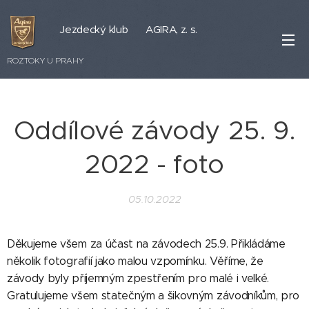
Jezdecký klub AGIRA, z. s.
ROZTOKY U PRAHY
Oddílové závody 25. 9.
2022 - foto
05.10.2022
Děkujeme všem za účast na závodech 25.9. Přikládáme
několik fotografií jako malou vzpomínku. Věříme, že
závody byly příjemným zpestřením pro malé i velké.
Gratulujeme všem statečným a šikovným závodníkům, pro