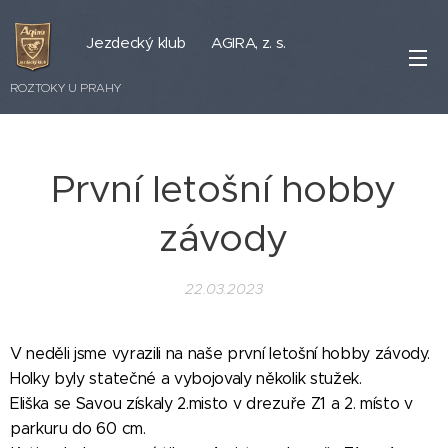
Jezdecký klub AGIRA, z. s.
ROZTOKY U PRAHY
První letošní hobby
závody
22.03.2023
V neděli jsme vyrazili na naše první letošní hobby závody.
Holky byly statečné a vybojovaly několik stužek.
Eliška se Savou získaly 2.misto v drezuře Z1 a 2. místo v
parkuru do 60 cm.