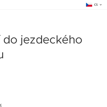
CS
í do jezdeckého
u
k