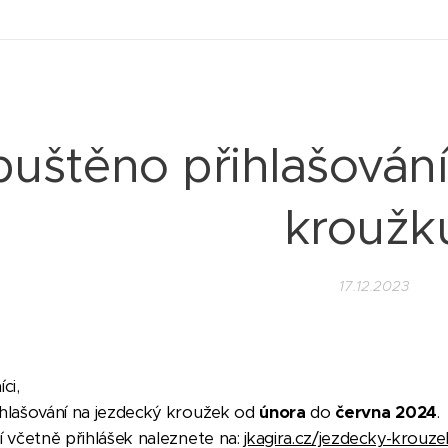
puštěno přihlašován
kroužk
17.12.2023
íci,
hlašování na jezdecký kroužek od
února
do
června 2024
.
í včetně přihlášek naleznete na:
jkagira.cz/jezdecky-krouze