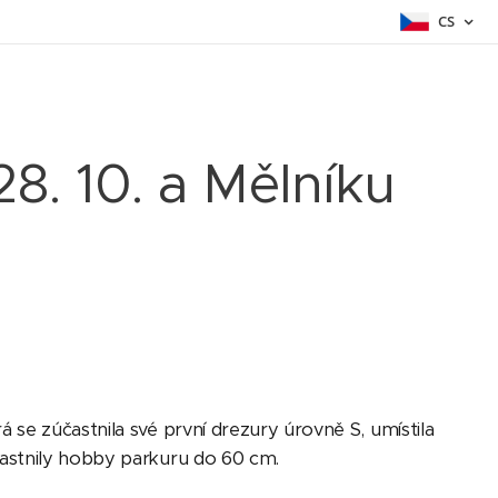
CS
8. 10. a Mělníku
se zúčastnila své první drezury úrovně S, umístila
častnily hobby parkuru do 60 cm.