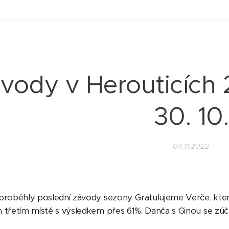
vody v Herouticích 2
30. 10.
04.11.2022
proběhly poslední závody sezony. Gratulujeme Verče, která 
 třetím místě s výsledkem přes 61%. Danča s Ginou se zú